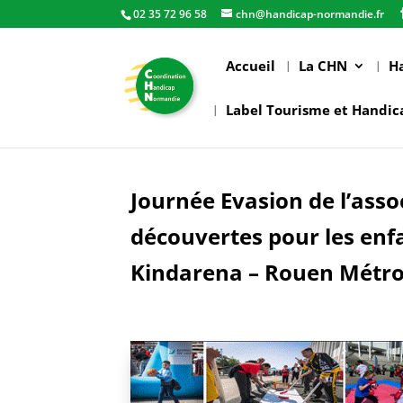
02 35 72 96 58
chn@handicap-normandie.fr
Accueil
La CHN
H
Label Tourisme et Handic
Journée Evasion de l’asso
découvertes pour les enfa
Kindarena – Rouen Métro