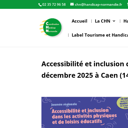
02 35 72 96 58
chn@handicap-normandie.fr
Accueil
La CHN
H
Label Tourisme et Handic
Accessibilité et inclusion 
décembre 2025 à Caen (1