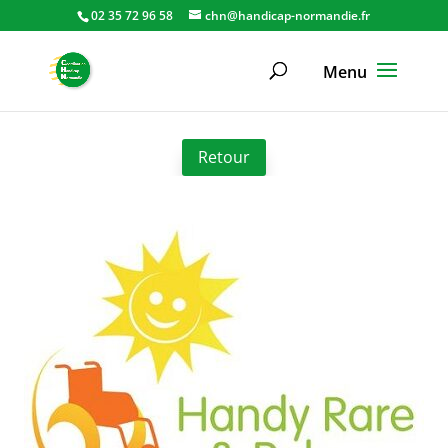
02 35 72 96 58
chn@handicap-normandie.fr
Retour