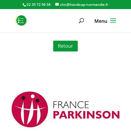
02 35 72 96 58
chn@handicap-normandie.fr
Retour