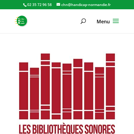
02 35 72 96 58
chn@handicap-normandie.fr