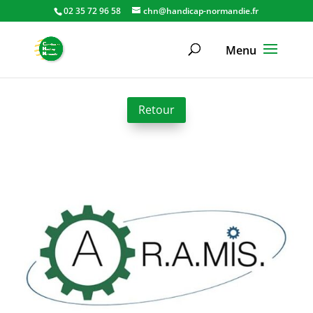
02 35 72 96 58
chn@handicap-normandie.fr
Retour