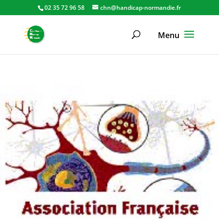
02 35 72 96 58
chn@handicap-normandie.fr