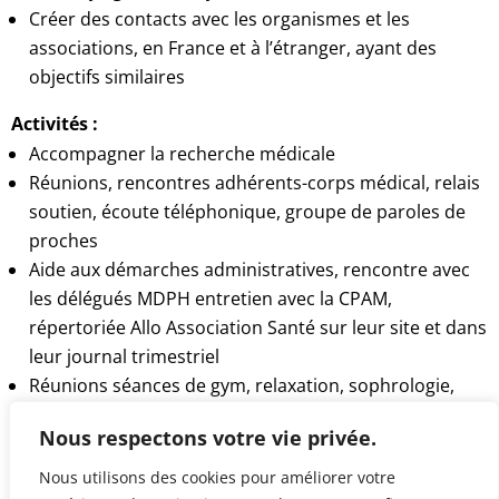
Créer des contacts avec les organismes et les
associations, en France et à l’étranger, ayant des
objectifs similaires
Activités :
Accompagner la recherche médicale
Réunions, rencontres adhérents-corps médical, relais
soutien, écoute téléphonique, groupe de paroles de
proches
Aide aux démarches administratives, rencontre avec
les délégués MDPH entretien avec la CPAM,
répertoriée Allo Association Santé sur leur site et dans
leur journal trimestriel
Réunions séances de gym, relaxation, sophrologie,
lutte contre la douleur, le handicap
Nous respectons votre vie privée.
Adhère à : Alliance Maladies Rares, Comité de
Coordination des Associations de Personnes en
Nous utilisons des cookies pour améliorer votre